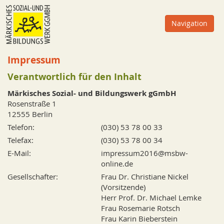
Zum
Inhalt
Navigation
oder
zur
Navigation
Impressum
Verantwortlich für den Inhalt
Märkisches Sozial- und Bildungswerk gGmbH
Rosenstraße 1
12555 Berlin
Telefon:
(030) 53 78 00 33
Telefax:
(030) 53 78 00 34
E-Mail:
impressum2016@msbw-
online.de
Gesellschafter:
Frau Dr. Christiane Nickel
(Vorsitzende)
Herr Prof. Dr. Michael Lemke
Frau Rosemarie Rotsch
Frau Karin Bieberstein